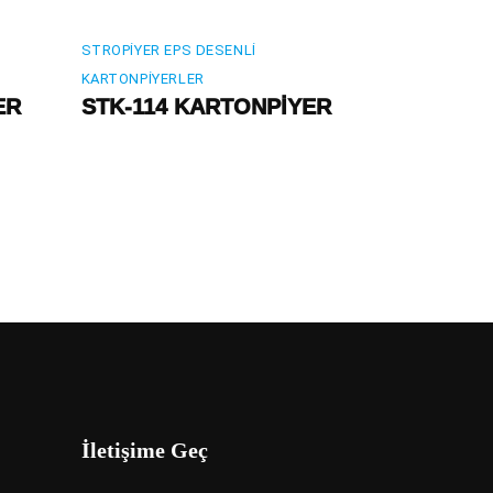
STROPIYER EPS DESENLI
KARTONPIYERLER
ER
STK-114 KARTONPİYER
İletişime Geç