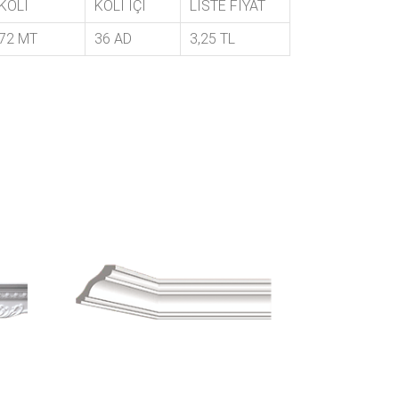
KOLİ
KOLİ İÇİ
LİSTE FİYAT
72 MT
36 AD
3,25 TL