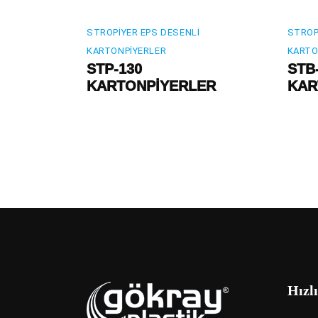
STROPIYER EPS DESENLI
STROP
KARTONPIYERLER
KARTO
STP-130
STB
KARTONPİYERLER
KAR
Hızlı