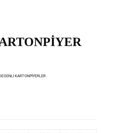
KARTONPİYER
DESENLI KARTONPIYERLER