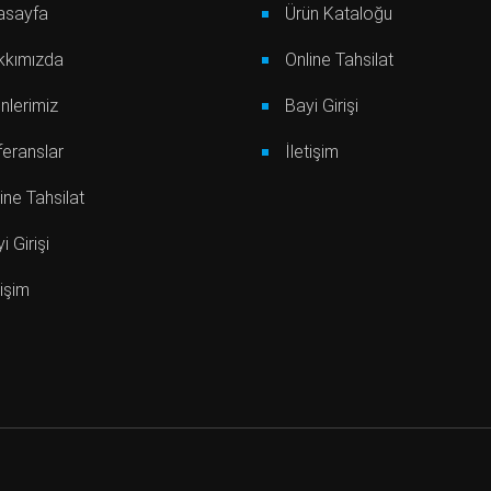
asayfa
Ürün Kataloğu
kkımızda
Online Tahsilat
nlerimiz
Bayi Girişi
eranslar
İletişim
ine Tahsilat
i Girişi
tişim