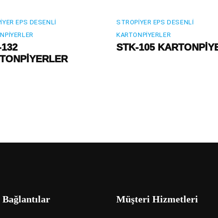
IYER EPS DESENLI
STROPIYER EPS DESENLI
NPIYERLER
KARTONPIYERLER
-132
STK-105 KARTONPİY
TONPİYERLER
 Bağlantılar
Müşteri Hizmetleri