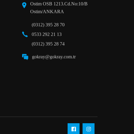
Ostim OSB 1213.Cd.No:10/B
Ostim/ANKARA
(0312) 395 28 70
0533 292 21 13
(0312) 395 28 74
gokray@gokray.com.tr