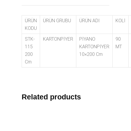
ÜRÜN
ÜRÜN GRUBU
ÜRÜN ADI
KOLİ
KODU
STK-
KARTONPİYER
PİYANO
90
115
KARTONPİYER
MT
200
10×200 Cm
Cm
Related products