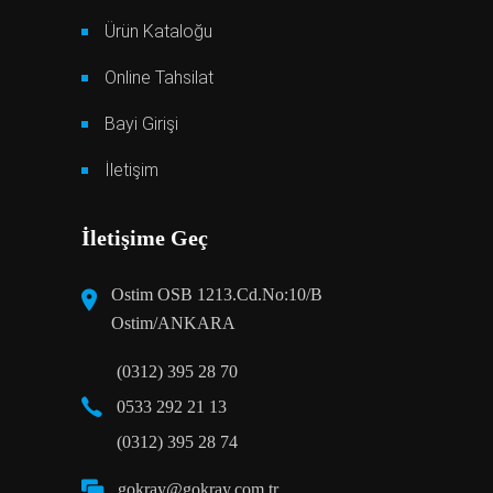
Ürün Kataloğu
Online Tahsilat
Bayi Girişi
İletişim
İletişime Geç
Ostim OSB 1213.Cd.No:10/B
Ostim/ANKARA
(0312) 395 28 70
0533 292 21 13
(0312) 395 28 74
gokray@gokray.com.tr