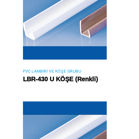
PVC LAMBIRI VE KÖŞE GRUBU
LBR-430 U KÖŞE (Renkli)