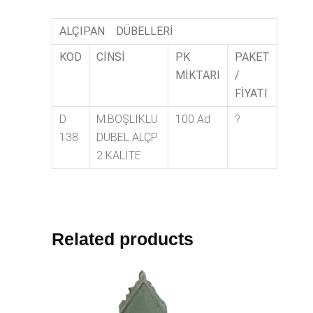
ALÇIPAN DÜBELLERİ
KOD
CİNSİ
PK
PAKET
MİKTARI
/
FİYATI
D
M.BOŞLIKLU
100 Ad
?
138
DÜBEL ALÇP
2 KALİTE
Related products